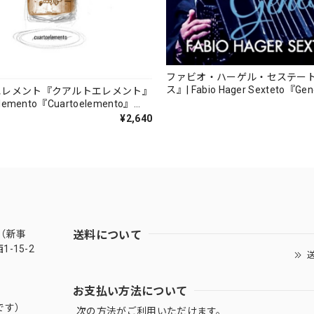
ファビオ・ハーゲル・セステー
ス』| Fabio Hager Sexteto『Ge
エレメント『クアルトエレメント』
（MUSAS-7022）_LLTAR_
lemento『Cuartoelemento』
ORDS-27）
¥2,640
送料について
（新事
-15-2
送
お支払い方法について
です）
次の方法がご利用いただけます。