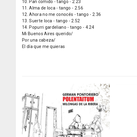
10. Pan comido - tango - 2.23
11. Alma de loca - tango - 2.56
12. Ahora no me conocés - tango - 2.36
13. Suerte loca - tango - 2.52
14. Popurri gardeliano - tango - 4.24
Mi Buenos Aires querido/
Por una cabeza/
El día que me quieras