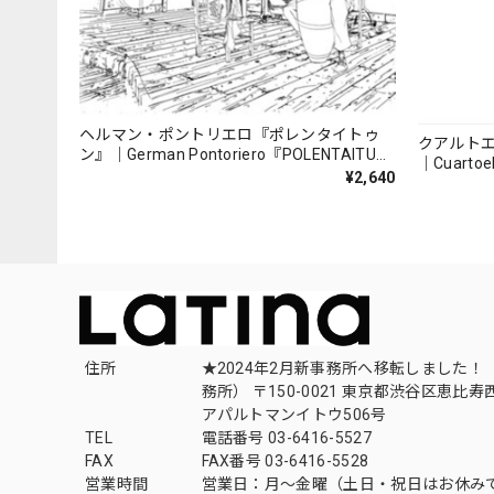
ヘルマン・ポントリエロ『ポレンタイトゥ
クアルト
ン』｜German Pontoriero『POLENTAITUM
｜Cuartoe
Milongas de la Ribera』
¥2,640
（007REC
住所
★2024年2月新事務所へ移転しました！ 
務所） 〒150-0021 東京都渋谷区恵比寿西1
アパルトマンイトウ506号
TEL
電話番号 03-6416-5527
FAX
FAX番号 03-6416-5528
営業時間
営業日：月〜金曜（土日・祝日はお休み