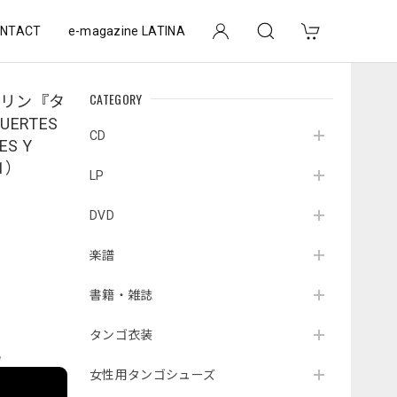
NTACT
e-magazine LATINA
CATEGORY
ネリン『タ
ERTES
CD
ES Y
01）
LP
DVD
楽譜
書籍・雑誌
タンゴ衣装
e
女性用タンゴシューズ