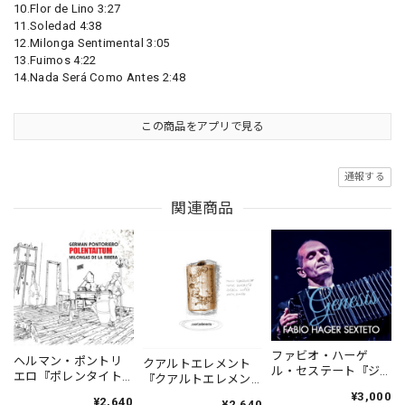
10.Flor de Lino 3:27
11.Soledad 4:38
12.Milonga Sentimental 3:05
13.Fuimos 4:22
14.Nada Será Como Antes 2:48
この商品をアプリで見る
通報する
関連商品
ファビオ・ハーゲ
ヘルマン・ポントリ
クアルトエレメント
ル・セステート『ジ
エロ『ポレンタイト
『クアルトエレメン
ェネシス』| Fabio
ゥン』｜German
ト』｜
¥3,000
¥2,640
Hager
¥2,640