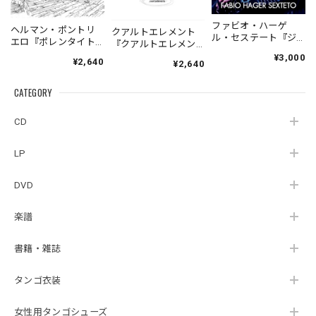
ファビオ・ハーゲ
ヘルマン・ポントリ
クアルトエレメント
ル・セステート『ジ
エロ『ポレンタイト
『クアルトエレメン
ェネシス』| Fabio
ゥン』｜German
ト』｜
¥3,000
¥2,640
Hager
¥2,640
Pontoriero『POLENT
Cuartoelemento『Cu
Sexteto『Genesis』
AITUM Milongas de
artoelemento』
（MUSAS-7022）
la Ribera』
CATEGORY
（007RECORDS-27）
_LLTAR_
CD
LP
DVD
楽譜
書籍・雑誌
タンゴ衣装
女性用タンゴシューズ