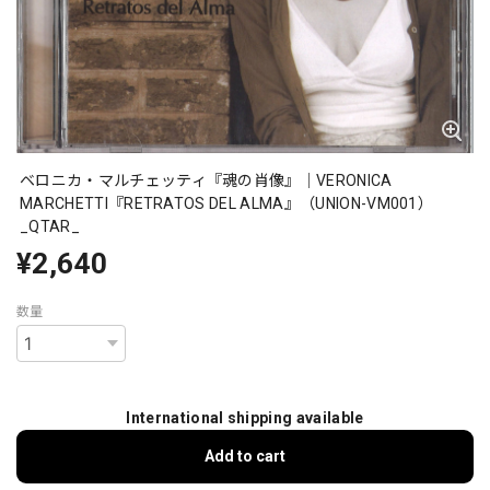
ベロニカ・マルチェッティ『魂の肖像』｜VERONICA
MARCHETTI『RETRATOS DEL ALMA』（UNION-VM001）
_QTAR_
¥2,640
数量
International shipping available
Add to cart