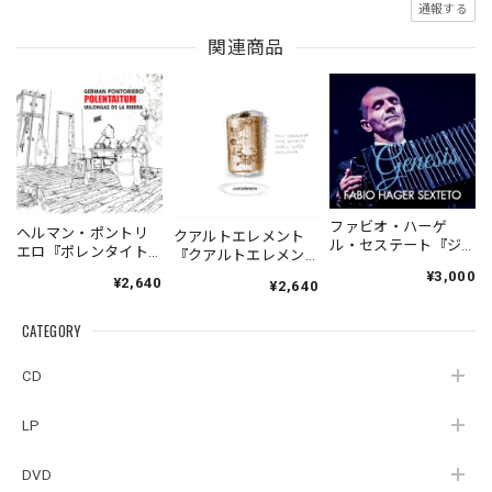
通報する
関連商品
ファビオ・ハーゲ
ヘルマン・ポントリ
クアルトエレメント
ル・セステート『ジ
エロ『ポレンタイト
『クアルトエレメン
ェネシス』| Fabio
ゥン』｜German
ト』｜
¥3,000
¥2,640
Hager
¥2,640
Pontoriero『POLENT
Cuartoelemento『Cu
Sexteto『Genesis』
AITUM Milongas de
artoelemento』
（MUSAS-7022）
la Ribera』
CATEGORY
（007RECORDS-27）
_LLTAR_
CD
LP
DVD