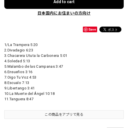
Add to cart
日本国内にお住まいの方向け
Save
1/La Trampera 5:20
2.Divadagio 6:23
3.Chacarera Ututa la Carbonera 5:01
4.Soledad 5:13
5.Malambo de las Campanas 3:47
6.Ensueños 3:16
7.Oigo Tu Voz 4:53
8.Escualo 7:13
9.Libertango 3:41
10.La Muerte del Ángel 10:18
11.Tanguera 8:47
この商品をアプリで見る