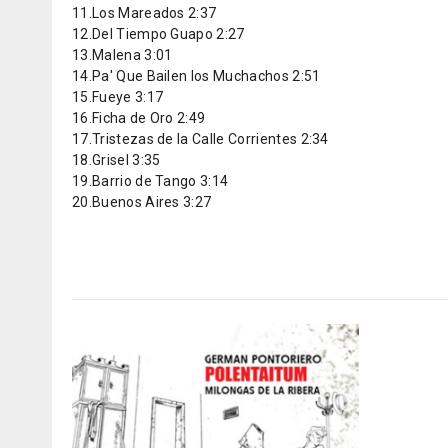
11.Los Mareados 2:37
12.Del Tiempo Guapo 2:27
13.Malena 3:01
14.Pa' Que Bailen los Muchachos 2:51
15.Fueye 3:17
16.Ficha de Oro 2:49
17.Tristezas de la Calle Corrientes 2:34
18.Grisel 3:35
19.Barrio de Tango 3:14
20.Buenos Aires 3:27