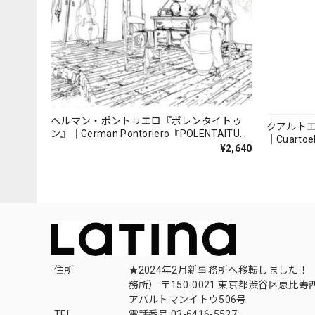
ヘルマン・ポントリエロ『ポレンタイトゥ
クアルト
ン』｜German Pontoriero『POLENTAITUM
｜Cuartoe
Milongas de la Ribera』
¥2,640
（007REC
住所
★2024年2月新事務所へ移転しました！ 
務所） 〒150-0021 東京都渋谷区恵比寿西1
アパルトマンイトウ506号
TEL
電話番号 03-6416-5527