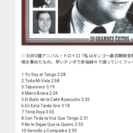
◇ EURO盤アニバル・トロイロ『私はタンゴ〜最初期録音集
唱を集めたもの。早いテンポで余裕綽々で語っていくフィオ
1.Yo Soy el Tango 2:28
2.Toda Mi Vida 2:58
3.Tabernero 3:19
4.Mano Brava 2:24
5.El Bulin de la Calle Ayacucho 2:32
6.En Esta Tarde Gris 3:18
7.Tinta Roja 3:03
8.Con Toda la Voz Que Tengo 2:31
9.No le Digas Que la Quiero 2:53
10.Sencillo y Compadre 2:59