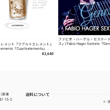
ファビオ・ハーゲル・セステー
ス』| Fabio Hager Sexteto『Ge
エレメント『クアルトエレメント』
（MUSAS-7022）_LLTAR_
lemento『Cuartoelemento』
ORDS-27）
¥2,640
送料について
（新事
-15-2
送