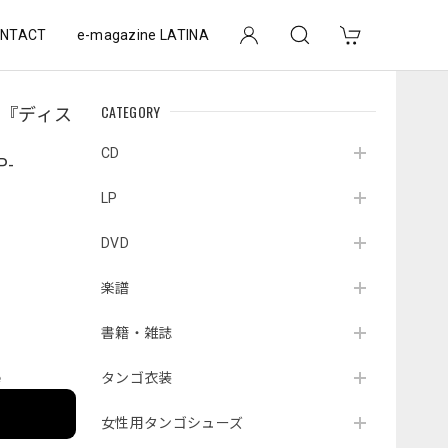
NTACT
e-magazine LATINA
CATEGORY
『ディス
CD
P-
LP
DVD
楽譜
書籍・雑誌
タンゴ衣装
e
女性用タンゴシューズ