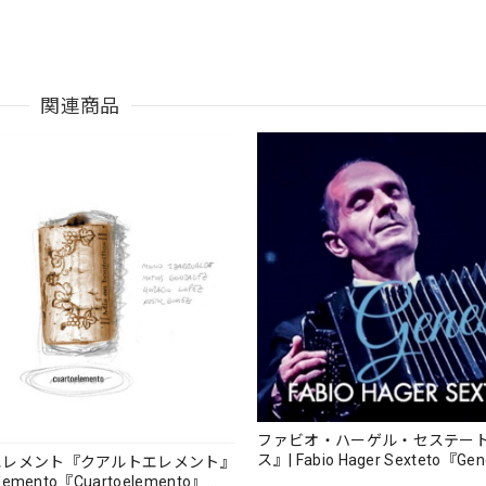
関連商品
ファビオ・ハーゲル・セステー
ス』| Fabio Hager Sexteto『Ge
エレメント『クアルトエレメント』
（MUSAS-7022）_LLTAR_
lemento『Cuartoelemento』