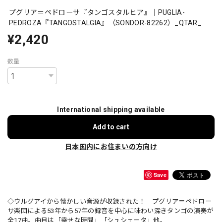
プグリア＝ペドローサ『タンゴスタルヒア』｜PUGLIA-
PEDROZA『TANGOSTALGIA』（SONDOR-82262）_QTAR_
¥2,420
数量
International shipping available
Add to cart
日本国内にお住まいの方向け
Save
◇ウルグアイから懐かしい音源が収録された！ プグリア＝ペドロー
サ楽団による53年から57年の録音を中心に味わい深きタンゴの演奏が
全17曲。曲目は「幸せな時間」「シュシェータ」他。