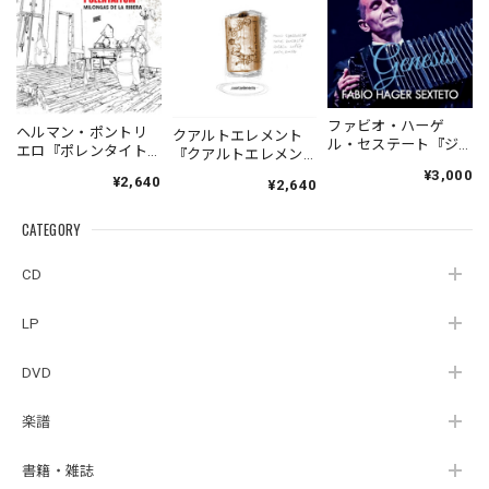
ファビオ・ハーゲ
ヘルマン・ポントリ
クアルトエレメント
ル・セステート『ジ
エロ『ポレンタイト
『クアルトエレメン
ェネシス』| Fabio
ゥン』｜German
ト』｜
¥3,000
¥2,640
Hager
¥2,640
Pontoriero『POLENT
Cuartoelemento『Cu
Sexteto『Genesis』
AITUM Milongas de
artoelemento』
（MUSAS-7022）
la Ribera』
CATEGORY
（007RECORDS-27）
_LLTAR_
CD
LP
DVD
楽譜
書籍・雑誌