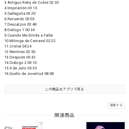
3.Antiguo Reloj de Cobre 02:33
4.Inspiración 03:13
5.Galleguita 03:20
6.Recuerdo 03:03
7.Descalzos 03:48
8.Diálogo 1 00:34
9.Cuando Me Entrés a Fallar
10.Milonga de Carnaval 02:22
11.Cristal 04:24
12.Mentiras 02:50
13.Después 03:42
14.Diálogo 2 00:10
15.9 de Julio 03:33
16.Sueño de Juventud 08:08
この商品をアプリで見る
通報する
関連商品