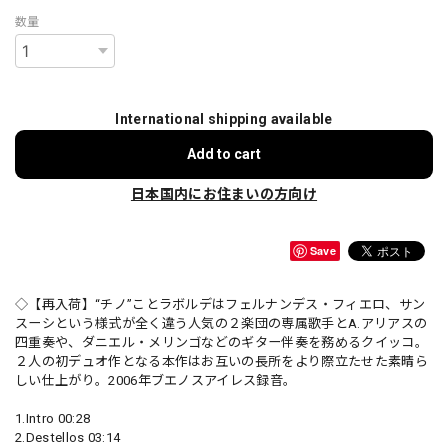
数量
International shipping available
Add to cart
日本国内にお住まいの方向け
Save
◇【再入荷】“チノ”ことラボルデはフェルナンデス・フィエロ、サン
スーシという様式が全く違う人気の２楽団の専属歌手とA.アリアスの
四重奏や、ダニエル・メリンゴなどのギター伴奏を務めるクイッコ。
２人の初デュオ作となる本作はお互いの長所をより際立たせた素晴ら
しい仕上がり。2006年ブエノスアイレス録音。
1.Intro 00:28
2.Destellos 03:14