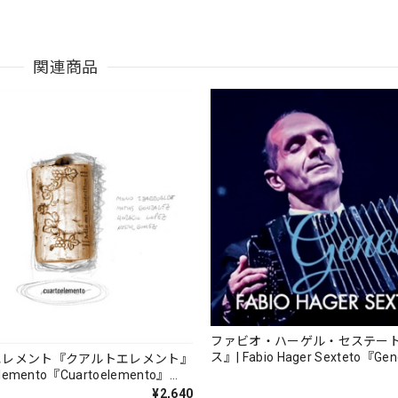
関連商品
ファビオ・ハーゲル・セステー
ス』| Fabio Hager Sexteto『Ge
エレメント『クアルトエレメント』
（MUSAS-7022）_LLTAR_
lemento『Cuartoelemento』
ORDS-27）
¥2,640