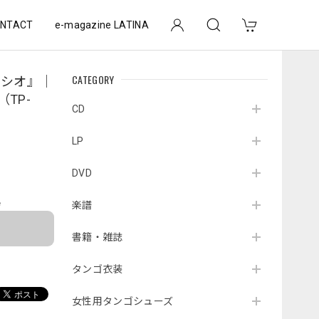
NTACT
e-magazine LATINA
CATEGORY
ーシオ』｜
（TP-
CD
LP
DVD
e
楽譜
書籍・雑誌
タンゴ衣装
女性用タンゴシューズ