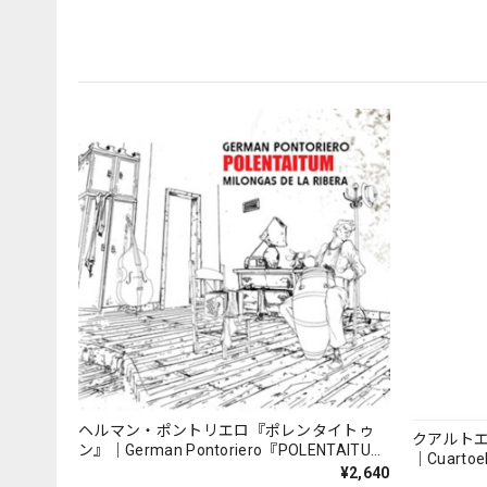
ヘルマン・ポントリエロ『ポレンタイトゥ
クアルト
ン』｜German Pontoriero『POLENTAITUM
｜Cuartoe
Milongas de la Ribera』
¥2,640
（007REC