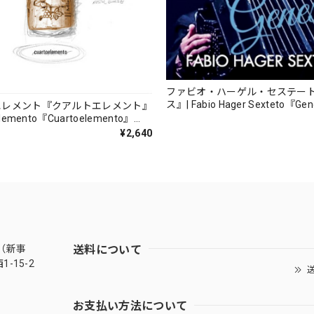
ファビオ・ハーゲル・セステー
ス』| Fabio Hager Sexteto『Ge
エレメント『クアルトエレメント』
（MUSAS-7022）_LLTAR_
lemento『Cuartoelemento』
ORDS-27）
¥2,640
送料について
（新事
-15-2
送
お支払い方法について