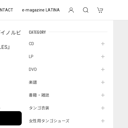
NTACT
e-magazine LATINA
CATEGORY
『イノルビ
CD
LES』
LP
DVD
楽譜
書籍・雑誌
タンゴ衣装
e
女性用タンゴシューズ