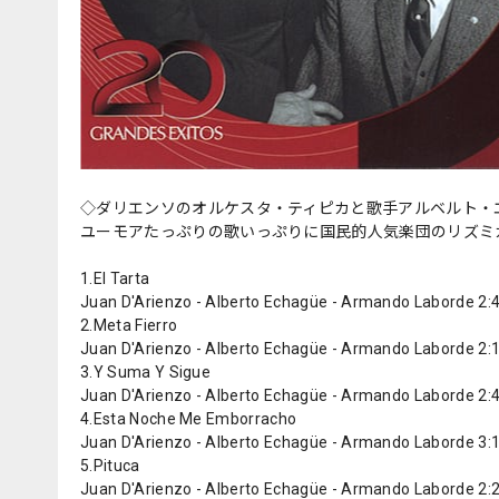
◇ダリエンソのオルケスタ・ティピカと歌手アルベルト・
ユーモアたっぷりの歌いっぷりに国民的人気楽団のリズミ
1.El Tarta
Juan D'Arienzo - Alberto Echagüe - Armando Laborde 2:
2.Meta Fierro
Juan D'Arienzo - Alberto Echagüe - Armando Laborde 2:
3.Y Suma Y Sigue
Juan D'Arienzo - Alberto Echagüe - Armando Laborde 2:
4.Esta Noche Me Emborracho
Juan D'Arienzo - Alberto Echagüe - Armando Laborde 3:
5.Pituca
Juan D'Arienzo - Alberto Echagüe - Armando Laborde 2: