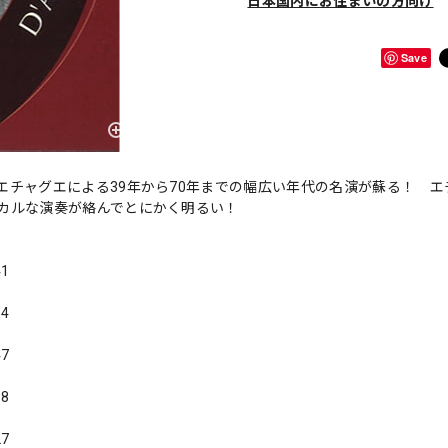
日本国内にお住まいの方向け
Save
エチャグエによる39年から70年までの幅広い年代の名演が蘇る！ エ
カルな演奏が絡んでとにかく明るい！
41
14
47
18
27