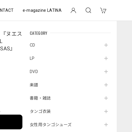
NTACT
e-magazine LATINA
CATEGORY
ェ『ヌエス
L
CD
BSAS』
LP
DVD
楽譜
書籍・雑誌
タンゴ衣装
e
女性用タンゴシューズ