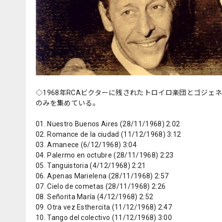
◇1968年RCAビクターに残されたトロイロ楽団とゴジ
のみを集めている。
01. Nuestro Buenos Aires (28/11/1968) 2:02
02. Romance de la ciudad (11/12/1968) 3:12
03. Amanece (6/12/1968) 3:04
04. Palermo en octubre (28/11/1968) 2:23
05. Tanguistoria (4/12/1968) 2:21
06. Apenas Marielena (28/11/1968) 2:57
07. Cielo de cometas (28/11/1968) 2:26
08. Señorita María (4/12/1968) 2:52
09. Otra vez Esthercita (11/12/1968) 2:47
10. Tango del colectivo (11/12/1968) 3:00