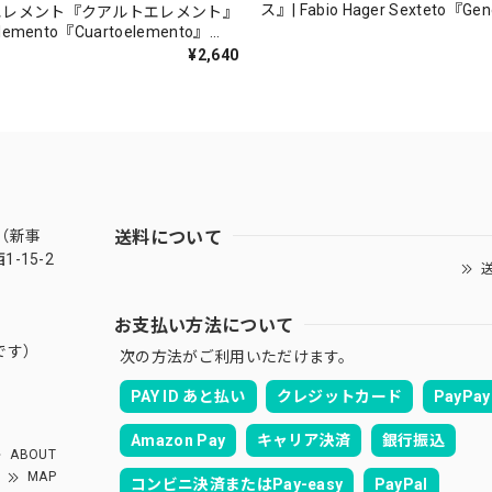
ス』| Fabio Hager Sexteto『Ge
エレメント『クアルトエレメント』
（MUSAS-7022）_LLTAR_
lemento『Cuartoelemento』
ORDS-27）
¥2,640
送料について
（新事
-15-2
送
お支払い方法について
です）
次の方法がご利用いただけます。
PAY ID あと払い
クレジットカード
PayPay
Amazon Pay
キャリア決済
銀行振込
ABOUT
MAP
コンビニ決済またはPay-easy
PayPal