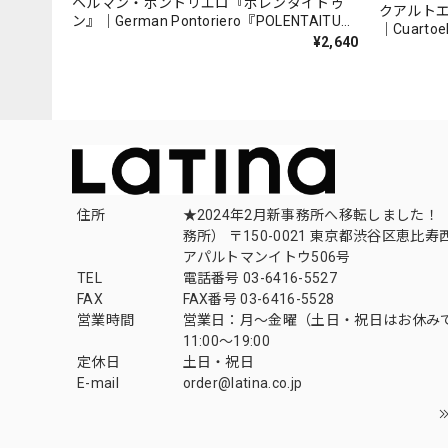
ヘルマン・ポントリエロ『ポレンタイトゥ
クアルト
ン』｜German Pontoriero『POLENTAITUM
｜Cuartoe
Milongas de la Ribera』
¥2,640
（007REC
住所
★2024年2月新事務所へ移転しました！ 
務所） 〒150-0021 東京都渋谷区恵比寿西1
アパルトマンイトウ506号
TEL
電話番号 03-6416-5527
FAX
FAX番号 03-6416-5528
営業時間
営業日：月〜金曜（土日・祝日はお休み
11:00〜19:00
定休日
土日・祝日
E-mail
order@latina.co.jp