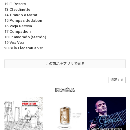
12 El Resero
13 Claudinette
14 Tirando a Matar
15 Pompas de Jabon
16 Vieja Recova
17 Compadron
18 Enamorado (Metido)
19 Vea Vea
20 Si la Llegaran a Ver
この商品をアプリで見る
通報する
関連商品