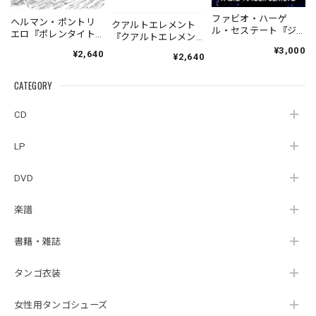
ファビオ・ハーゲ
ヘルマン・ポントリ
クアルトエレメント
ル・セステート『ジ
エロ『ポレンタイト
『クアルトエレメン
ェネシス』| Fabio
ゥン』｜German
ト』｜
¥3,000
¥2,640
Hager
¥2,640
Pontoriero『POLENT
Cuartoelemento『Cu
Sexteto『Genesis』
AITUM Milongas de
artoelemento』
（MUSAS-7022）
la Ribera』
CATEGORY
（007RECORDS-27）
_LLTAR_
CD
LP
DVD
楽譜
書籍・雑誌
タンゴ衣装
女性用タンゴシューズ