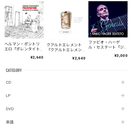
ファビオ・ハーゲ
ヘルマン・ポントリ
クアルトエレメント
ル・セステート『ジ
エロ『ポレンタイト
『クアルトエレメン
ェネシス』| Fabio
ゥン』｜German
ト』｜
¥3,000
¥2,640
Hager
¥2,640
Pontoriero『POLENT
Cuartoelemento『Cu
Sexteto『Genesis』
AITUM Milongas de
artoelemento』
（MUSAS-7022）
la Ribera』
CATEGORY
（007RECORDS-27）
_LLTAR_
CD
LP
DVD
楽譜