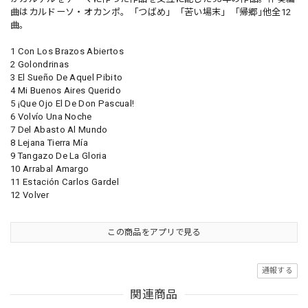
曲はカルドーソ・オカンポ。「つばめ」「苦い場末」「帰郷｣他全12
曲。
1 Con Los Brazos Abiertos
2 Golondrinas
3 El Sueño De Aquel Pibito
4 Mi Buenos Aires Querido
5 ¡Que Ojo El De Don Pascual!
6 Volvío Una Noche
7 Del Abasto Al Mundo
8 Lejana Tierra Mía
9 Tangazo De La Gloria
10 Arrabal Amargo
11 Estación Carlos Gardel
12 Volver
この商品をアプリで見る
通報する
関連商品