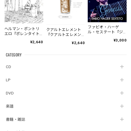
ファビオ・ハーゲ
ヘルマン・ポントリ
クアルトエレメント
ル・セステート『ジ
エロ『ポレンタイト
『クアルトエレメン
ェネシス』| Fabio
ゥン』｜German
ト』｜
¥3,000
¥2,640
Hager
¥2,640
Pontoriero『POLENT
Cuartoelemento『Cu
Sexteto『Genesis』
AITUM Milongas de
artoelemento』
（MUSAS-7022）
la Ribera』
CATEGORY
（007RECORDS-27）
_LLTAR_
CD
LP
DVD
楽譜
書籍・雑誌