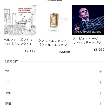
ファビオ・ハーゲ
ヘルマン・ポントリ
クアルトエレメント
ル・セステート『ジ
エロ『ポレンタイト
『クアルトエレメン
ェネシス』| Fabio
ゥン』｜German
ト』｜
¥3,000
¥2,640
Hager
¥2,640
Pontoriero『POLENT
Cuartoelemento『Cu
Sexteto『Genesis』
AITUM Milongas de
artoelemento』
（MUSAS-7022）
la Ribera』
CATEGORY
（007RECORDS-27）
_LLTAR_
CD
LP
DVD
楽譜