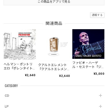
この商品をアプリで見る
通報する
関連商品
ファビオ・ハーゲ
ヘルマン・ポントリ
クアルトエレメント
ル・セステート『ジ
エロ『ポレンタイト
『クアルトエレメン
ェネシス』| Fabio
ゥン』｜German
ト』｜
¥3,000
¥2,640
Hager
¥2,640
Pontoriero『POLENT
Cuartoelemento『Cu
Sexteto『Genesis』
AITUM Milongas de
artoelemento』
（MUSAS-7022）
la Ribera』
CATEGORY
（007RECORDS-27）
_LLTAR_
CD
LP