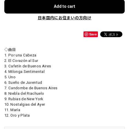
Add to cart
日本国内にお住まいの方向け
Save
◇曲目
1. Por una Cabeza
2. El Corazón al Sur
3. Cafetín de Buenos Aires
4. Milonga Sentimental
5. Uno
6. Sueño de Juventud
7. Candombe de Buenos Aires
8. Niebla del Riachuelo
9. Rubias de New York
10. Nostalgias del Ayer
11. María
12. Oro y Plata