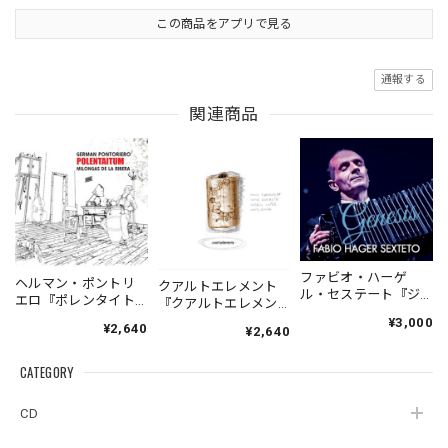
この商品をアプリで見る
通報する
関連商品
ファビオ・ハーゲ
ヘルマン・ポントリ
クアルトエレメント
ル・セステート『ジ
エロ『ポレンタイト
『クアルトエレメン
ェネシス』| Fabio
ゥン』｜German
ト』｜
¥3,000
¥2,640
Hager
¥2,640
Pontoriero『POLENT
Cuartoelemento『Cu
Sexteto『Genesis』
AITUM Milongas de
artoelemento』
（MUSAS-7022）
la Ribera』
CATEGORY
（007RECORDS-27）
_LLTAR_
CD