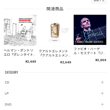
通報する
関連商品
ファビオ・ハーゲ
ヘルマン・ポントリ
クアルトエレメント
ル・セステート『ジ
エロ『ポレンタイト
『クアルトエレメン
ェネシス』| Fabio
ゥン』｜German
ト』｜
¥3,000
¥2,640
Hager
¥2,640
Pontoriero『POLENT
Cuartoelemento『Cu
Sexteto『Genesis』
AITUM Milongas de
artoelemento』
（MUSAS-7022）
la Ribera』
CATEGORY
（007RECORDS-27）
_LLTAR_
CD
LP
DVD