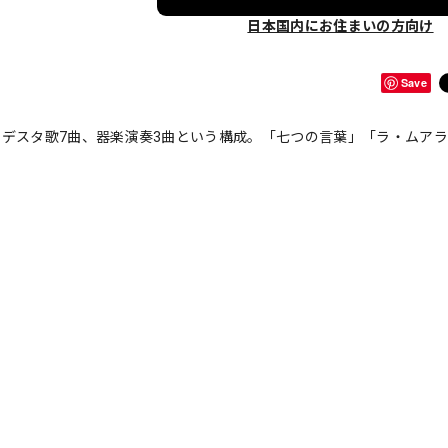
日本国内にお住まいの方向け
Save
、ポデスタ歌7曲、器楽演奏3曲という構成。「七つの言葉」「ラ・ムア