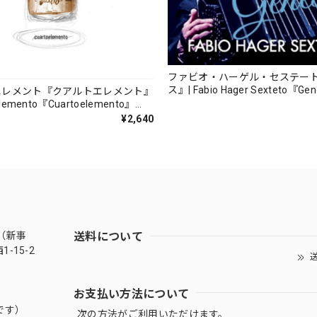
ファビオ・ハーゲル・セステー
ス』| Fabio Hager Sexteto『Ge
エレメント『クアルトエレメント』
（MUSAS-7022）_LLTAR_
lemento『Cuartoelemento』
ORDS-27）
¥2,640
送料について
（新事
-15-2
送
お支払い方法について
です）
次の方法がご利用いただけます。