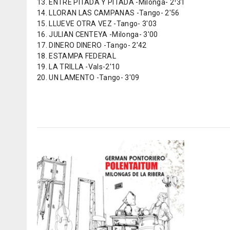
13. ENTRE PITADA Y PITADA -Milonga- 2¹31
14. LLORAN LAS CAMPANAS -Tango- 2'56
15. LLUEVE OTRA VEZ -Tango- 3'03
16. JULIAN CENTEYA -Milonga- 3'00
17. DINERO DINERO -Tango- 2'42
18. ESTAMPA FEDERAL
19. LA TRILLA -Vals-2'10
20. UN LAMENTO -Tango- 3'09