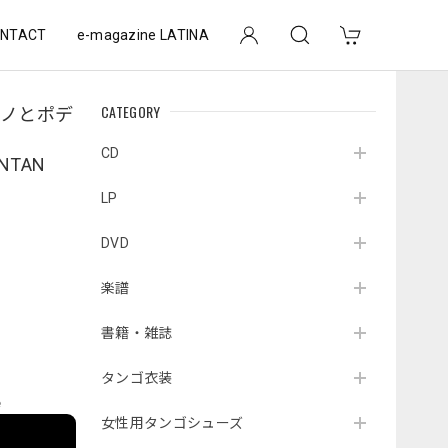
NTACT
e-magazine LATINA
CATEGORY
ーノとポデ
CD
ANTAN
LP
DVD
楽譜
書籍・雑誌
タンゴ衣装
e
女性用タンゴシューズ