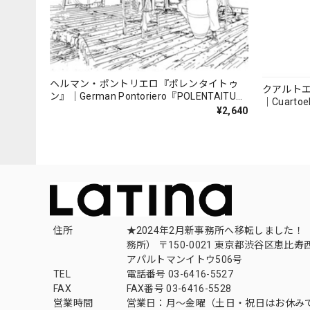
ヘルマン・ポントリエロ『ポレンタイトゥ
クアルト
ン』｜German Pontoriero『POLENTAITUM
｜Cuartoe
Milongas de la Ribera』
¥2,640
（007REC
住所
★2024年2月新事務所へ移転しました！ 
務所） 〒150-0021 東京都渋谷区恵比寿西1
アパルトマンイトウ506号
TEL
電話番号 03-6416-5527
FAX
FAX番号 03-6416-5528
営業時間
営業日：月〜金曜（土日・祝日はお休み