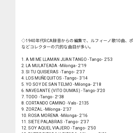
◇1940年代RCA録音からの編集で、ルフィーノ歌10曲
などコレクターの穴的な曲目が多い。
1. A MI ME LLAMAN JUAN TANGO -Tango- 2'53
2. LA MULATEADA -Milonga- 2'19
3. SI TU QUISIERAS -Tango- 2'37
4. LOS MUÑEQUITOS -Tango- 3'14
5. YO SOY DE SAN TELMO -Milonga- 2'18
6. NAVEGANTE (VITO DUMAS) -Tango-3'20
7. TODO -Tango- 2¹38
8. CORTANDO CAMINO -Vals- 2135
9. ZORZAL -Milonga- 2'37
10. ROSA MORENA -Milonga- 2'16
11. SIETE PALABRAS -Tango- 2'37
12. SOY AQUEL VIAJERO -Tango- 2'50