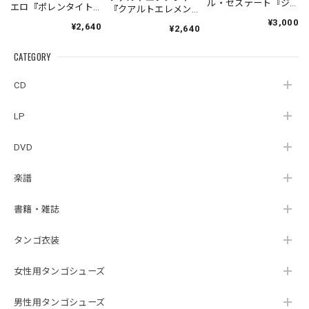
ル・セステート『ジ
エロ『ポレンタイト
『クアルトエレメン
ェネシス』| Fabio
ゥン』｜German
ト』｜
¥3,000
¥2,640
Hager
¥2,640
Pontoriero『POLENT
Cuartoelemento『Cu
Sexteto『Genesis』
AITUM Milongas de
artoelemento』
（MUSAS-7022）
la Ribera』
CATEGORY
（007RECORDS-27）
_LLTAR_
CD
LP
DVD
楽譜
書籍・雑誌
タンゴ衣装
女性用タンゴシューズ
男性用タンゴシューズ