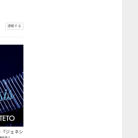
通報する
ト『ジェネシ
nesis』