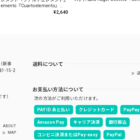
エレメント『クアルトエレメント』
（MUSAS-7022）_LLTAR_
lemento『Cuartoelemento』
ORDS-27）
¥2,640
送料について
（新事
-15-2
送
お支払い方法について
です）
次の方法がご利用いただけます。
PAY ID あと払い
クレジットカード
PayPay
Amazon Pay
キャリア決済
銀行振込
ABOUT
MAP
コンビニ決済またはPay-easy
PayPal