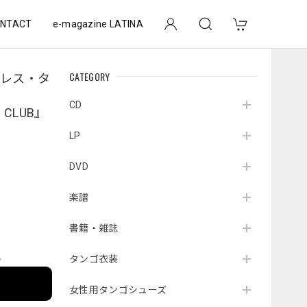
NTACT
e-magazine LATINA
CATEGORY
イレス・タ
CD
O CLUB』
LP
DVD
楽譜
書籍・雑誌
タンゴ衣装
e
女性用タンゴシューズ