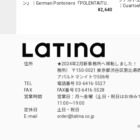
クアルト
ン』｜German Pontoriero『POLENTAITUM
｜Cuartoe
Milongas de la Ribera』
¥2,640
（007REC
住所
★2024年2月新事務所へ移転しました！ 
務所） 〒150-0021 東京都渋谷区恵比寿西1
アパルトマンイトウ506号
TEL
電話番号 03-6416-5527
FAX
FAX番号 03-6416-5528
営業時間
営業日：月〜金曜（土日・祝日はお休み
11:00〜19:00
定休日
土日・祝日
E-mail
order@latina.co.jp