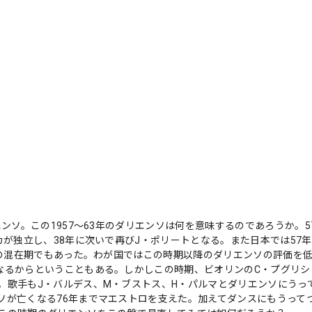
ンソ。この1957〜63年のダリエンソは何を意味するのであろうか。5
が独立し、38年に次いで再びJ・ポリートとなる。また日本では57年
Pの混在期でもあった。わが国ではこの時期以降のダリエンソの評価を
なるからということもある。しかしこの時期、ビオリンのC・プグリシ
。歌手もJ・バルデス、M・ブストス、H・パルマとダリエンソにうっ
ソが亡くなる76年までマエストロを支えた。加えてダンスにもうって