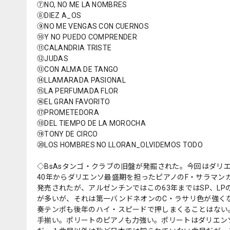
⑦NO, NO ME LA NOMBRES
⑧DIEZ A_OS
⑨NO ME VENGAS CON CUERNOS
⑩Y NO PUEDO COMPRENDER
⑪CALANDRIA TRISTE
⑫JUDAS
⑬CON ALMA DE TANGO
⑭LLAMARADA PASIONAL
⑮LA PERFUMADA FLOR
⑯EL GRAN FAVORITO
⑰PROMETEDORA
⑱DEL TIEMPO DE LA MOROCHA
⑲TONY DE CIRCO
⑳LOS HOMBRES NO LLORAN_OLVIDEMOS TODO
◇BsAsタンゴ・クラブの旧盤が発掘された。今回はダリエ
40年からダリエンソ最盛期を担ったピアノのF・サラマンカ
発売されたが、アルゼンチンではこの63年まではSP、L
が多いが、それは第一バンドネオンのC・ラサリ色が強く
奏テンポも後年のハイ・スピードで押しまくることはない
手揃い。ポリートのピアノも力強い。ポリートはダリエン