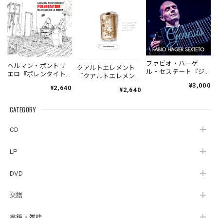
ファビオ・ハーゲ
ヘルマン・ポントリ
クアルトエレメント
ル・セステート『ジ
エロ『ポレンタイト
『クアルトエレメン
ェネシス』| Fabio
ゥン』｜German
ト』｜
¥3,000
¥2,640
Hager
¥2,640
Pontoriero『POLENT
Cuartoelemento『Cu
Sexteto『Genesis』
AITUM Milongas de
artoelemento』
（MUSAS-7022）
la Ribera』
CATEGORY
（007RECORDS-27）
_LLTAR_
CD
LP
DVD
楽譜
書籍・雑誌