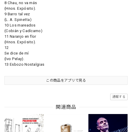
8 Chau, no va más
(Hnos. Expósito).
9 Barro tal vez
(L. A. Spinetta)
10 Los mareados
(Cobián y Cadícamo)
11 Naranjo en flor
(Hnos. Expósito).
12
Se dice de mí
(Ivo Pelay).
13 Esbozo Nostalgias
この商品をアプリで見る
通報する
関連商品