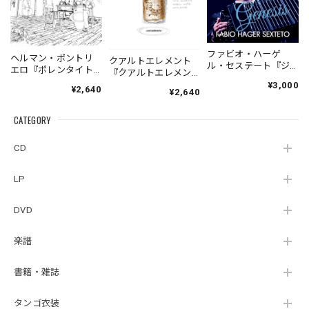
ファビオ・ハーゲ
ヘルマン・ポントリ
クアルトエレメント
ル・セステート『ジ
エロ『ポレンタイト
『クアルトエレメン
ェネシス』| Fabio
ゥン』｜German
ト』｜
¥3,000
¥2,640
Hager
¥2,640
Pontoriero『POLENT
Cuartoelemento『Cu
Sexteto『Genesis』
AITUM Milongas de
artoelemento』
（MUSAS-7022）
la Ribera』
CATEGORY
（007RECORDS-27）
_LLTAR_
CD
LP
DVD
楽譜
書籍・雑誌
タンゴ衣装