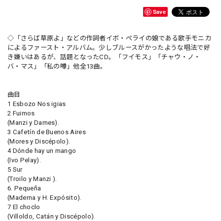
Save
◇「さらば草原よ」などの作詞者イボ・ぺライの娘である歌手モニカ
によるファースト・アルバム。少しブルースがかったような唱法で好
き嫌いはあるが、話題となったCD。「フイモス」「チャウ・ノ・
バ・マス」「私の噂」他全13曲。
曲目
1 Esbozo Nos igias
2 Fuimos
(Manzi y Dames).
3 Cafetín de Buenos Aires
(Mores y Discépolo).
4 Dónde hay un mango
(Ivo Pelay).
5 Sur
(Troilo y Manzi ).
6. Pequeña
(Maderna y H. Expósito).
7 El choclo
(Villoldo, Catán y Discépolo).