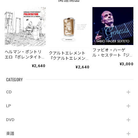
ファビオ・ハーゲ
ヘルマン・ポントリ
クアルトエレメント
ル・セステート『ジ
エロ『ポレンタイト
『クアルトエレメン
ェネシス』| Fabio
ゥン』｜German
ト』｜
¥3,000
¥2,640
Hager
¥2,640
Pontoriero『POLENT
Cuartoelemento『Cu
Sexteto『Genesis』
AITUM Milongas de
artoelemento』
（MUSAS-7022）
la Ribera』
CATEGORY
（007RECORDS-27）
_LLTAR_
CD
LP
DVD
楽譜