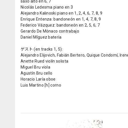
saxo alto en 6, 7
Nicolás Ledesma piano en 3
Alejandro Kalinoski piano en 1, 2, 4, 6, 7, 8, 9
Enrique Entenza: bandoneón en 1, 4, 7, 8, 9
Federico Vázquez: bandoneón en 2, 5, 6, 7
Gerardo De Mónaco contrabajo
Daniel Míguez batería
ゲスト (en tracks 1, 5):
Alejandro Elijovich, Fabián Bertero, Quique Condomí, Irene
Anette Rued violín solista
Miguel Bru viola
Agustín Bru cello
Horacio Laría oboe
Luis Martino [h] corno