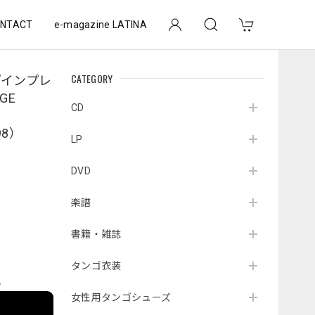
NTACT
e-magazine LATINA
CATEGORY
『インプレ
GE
CD
98）
LP
DVD
楽譜
書籍・雑誌
タンゴ衣装
e
女性用タンゴシューズ