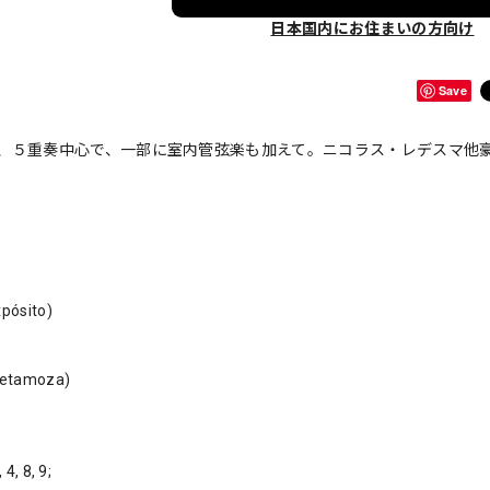
日本国内にお住まいの方向け
Save
、５重奏中心で、一部に室内管弦楽も加えて。ニコラス・レデスマ他
pósito)
 Retamoza)
4, 8, 9;