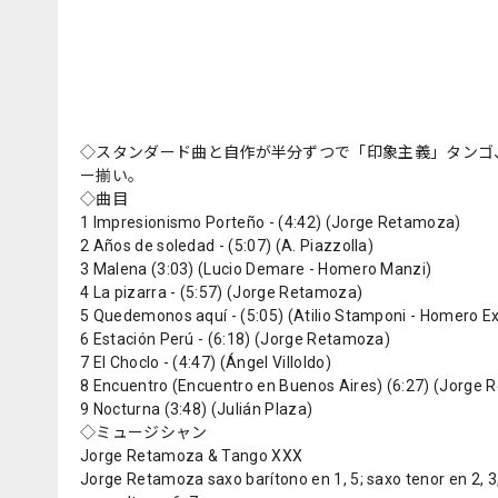
◇スタンダード曲と自作が半分ずつで「印象主義」タンゴ
ー揃い。
◇曲目
1 Impresionismo Porteño - (4:42) (Jorge Retamoza)
2 Años de soledad - (5:07) (A. Piazzolla)
3 Malena (3:03) (Lucio Demare - Homero Manzi)
4 La pizarra - (5:57) (Jorge Retamoza)
5 Quedemonos aquí - (5:05) (Atilio Stamponi - Homero Ex
6 Estación Perú - (6:18) (Jorge Retamoza)
7 El Choclo - (4:47) (Ángel Villoldo)
8 Encuentro (Encuentro en Buenos Aires) (6:27) (Jorge
9 Nocturna (3:48) (Julián Plaza)
◇ミュージシャン
Jorge Retamoza & Tango XXX
Jorge Retamoza saxo barítono en 1, 5; saxo tenor en 2, 3, 