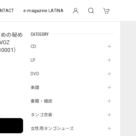
NTACT
e-magazine LATINA
CATEGORY
ための秘め
VOZ
CD
B0001）
LP
DVD
楽譜
書籍・雑誌
タンゴ衣装
e
女性用タンゴシューズ