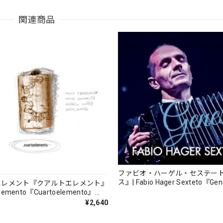
関連商品
ファビオ・ハーゲル・セステー
ス』| Fabio Hager Sexteto『Ge
エレメント『クアルトエレメント』
（MUSAS-7022）_LLTAR_
lemento『Cuartoelemento』
ORDS-27）
¥2,640