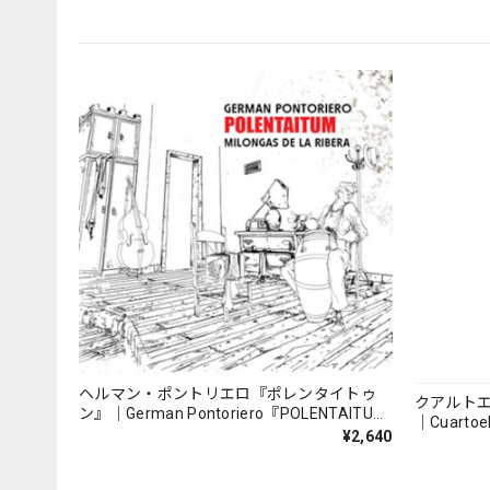
ヘルマン・ポントリエロ『ポレンタイトゥ
クアルト
ン』｜German Pontoriero『POLENTAITUM
｜Cuartoe
Milongas de la Ribera』
¥2,640
（007REC