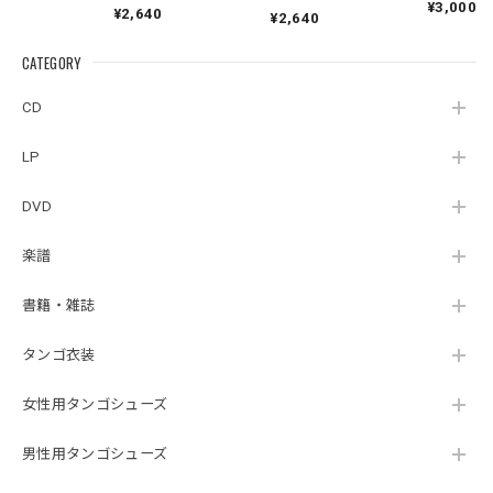
ゥン』｜German
ト』｜
¥3,000
¥2,640
Hager
¥2,640
Pontoriero『POLENT
Cuartoelemento『Cu
Sexteto『Genesis』
AITUM Milongas de
artoelemento』
（MUSAS-7022）
la Ribera』
CATEGORY
（007RECORDS-27）
_LLTAR_
CD
LP
DVD
楽譜
書籍・雑誌
タンゴ衣装
女性用タンゴシューズ
男性用タンゴシューズ