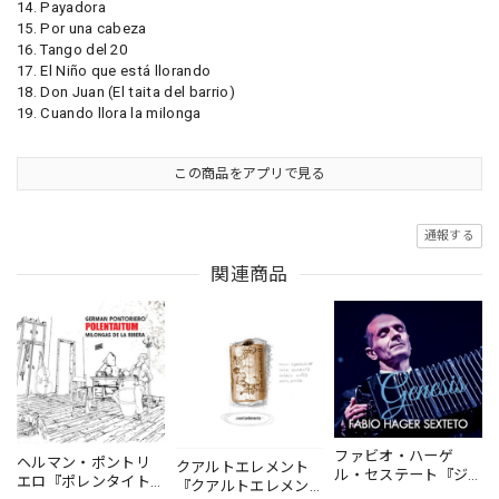
14. Payadora
15. Por una cabeza
16. Tango del 20
17. El Niño que está llorando
18. Don Juan (El taita del barrio)
19. Cuando llora la milonga
この商品をアプリで見る
通報する
関連商品
ファビオ・ハーゲ
ヘルマン・ポントリ
クアルトエレメント
ル・セステート『ジ
エロ『ポレンタイト
『クアルトエレメン
ェネシス』| Fabio