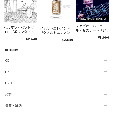
ファビオ・ハーゲ
ヘルマン・ポントリ
クアルトエレメント
ル・セステート『ジ
エロ『ポレンタイト
『クアルトエレメン
ェネシス』| Fabio
ゥン』｜German
ト』｜
¥3,000
¥2,640
Hager
¥2,640
Pontoriero『POLENT
Cuartoelemento『Cu
Sexteto『Genesis』
AITUM Milongas de
artoelemento』
（MUSAS-7022）
la Ribera』
CATEGORY
（007RECORDS-27）
_LLTAR_
CD
LP
DVD
楽譜
書籍・雑誌