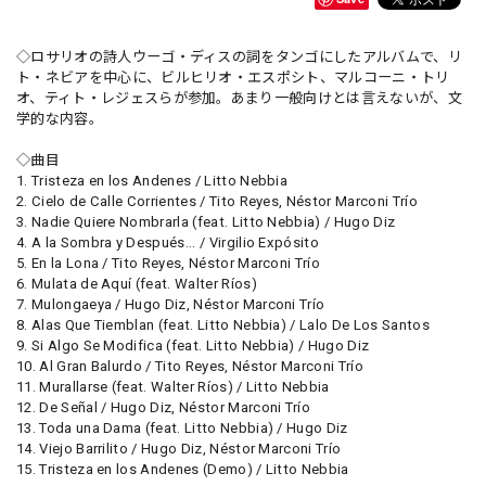
◇ロサリオの詩人ウーゴ・ディスの詞をタンゴにしたアルバムで、リ
ト・ネビアを中心に、ビルヒリオ・エスポシト、マルコーニ・トリ
オ、ティト・レジェスらが参加。あまり一般向けとは言えないが、文
学的な内容。
◇曲目
1. Tristeza en los Andenes / Litto Nebbia
2. Cielo de Calle Corrientes / Tito Reyes, Néstor Marconi Trío
3. Nadie Quiere Nombrarla (feat. Litto Nebbia) / Hugo Diz
4. A la Sombra y Después... / Virgilio Expósito
5. En la Lona / Tito Reyes, Néstor Marconi Trío
6. Mulata de Aquí (feat. Walter Ríos)
7. Mulongaeya / Hugo Diz, Néstor Marconi Trío
8. Alas Que Tiemblan (feat. Litto Nebbia) / Lalo De Los Santos
9. Si Algo Se Modifica (feat. Litto Nebbia) / Hugo Diz
10. Al Gran Balurdo / Tito Reyes, Néstor Marconi Trío
11. Murallarse (feat. Walter Ríos) / Litto Nebbia
12. De Señal / Hugo Diz, Néstor Marconi Trío
13. Toda una Dama (feat. Litto Nebbia) / Hugo Diz
14. Viejo Barrilito / Hugo Diz, Néstor Marconi Trío
15. Tristeza en los Andenes (Demo) / Litto Nebbia