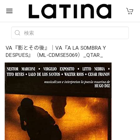
VA『影とその後』｜VA『A LA SOMBRA Y
DESPUES』（ML-CDMSE5069）_QTAR_