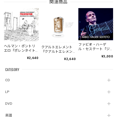
関連商品
ファビオ・ハーゲ
ヘルマン・ポントリ
クアルトエレメント
ル・セステート『ジ
エロ『ポレンタイト
『クアルトエレメン
ェネシス』| Fabio
ゥン』｜German
ト』｜
¥3,000
¥2,640
Hager
¥2,640
Pontoriero『POLENT
Cuartoelemento『Cu
Sexteto『Genesis』
AITUM Milongas de
artoelemento』
（MUSAS-7022）
la Ribera』
CATEGORY
（007RECORDS-27）
_LLTAR_
CD
LP
DVD
楽譜