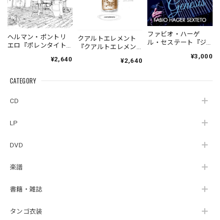
ファビオ・ハーゲ
ヘルマン・ポントリ
クアルトエレメント
ル・セステート『ジ
エロ『ポレンタイト
『クアルトエレメン
ェネシス』| Fabio
ゥン』｜German
ト』｜
¥3,000
¥2,640
Hager
¥2,640
Pontoriero『POLENT
Cuartoelemento『Cu
Sexteto『Genesis』
AITUM Milongas de
artoelemento』
（MUSAS-7022）
la Ribera』
CATEGORY
（007RECORDS-27）
_LLTAR_
CD
LP
DVD
楽譜
書籍・雑誌
タンゴ衣装