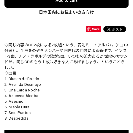
Add to cart
日本国内にお住まいの方向け
Save
◇同じ内容のCD2枚による2枚組という、変則ミニ・アルバム（8曲19
分弱）。１曲をのぞきメンバーや同世代の仲間による新作で、インス
ト3曲、チノ・ラボルデの歌が5曲。いつもの迫力ある21世紀のサウン
ドだ。同じCDのもう１枚は好きな人にあげましょう、ということら
しい。
◇曲目
1. Bluses de Boedo
2. Avenida Desmayo
3. Una Larga Noche
4. Azucena Alcoba
5. Asesino
6. Niebla Dura
7. Seis Puntos
8. Despedida