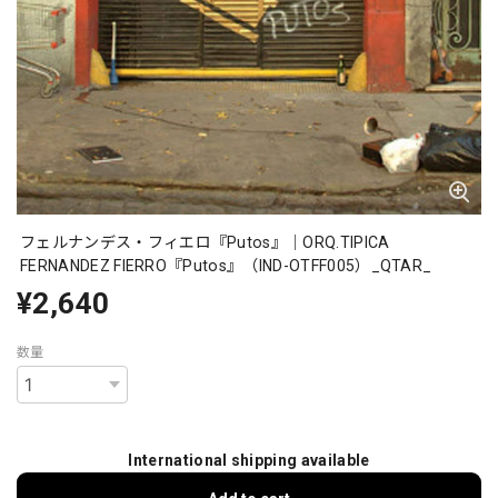
フェルナンデス・フィエロ『Putos』｜ORQ.TIPICA
FERNANDEZ FIERRO『Putos』（IND-OTFF005）_QTAR_
¥2,640
数量
International shipping available