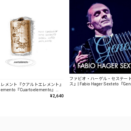
ファビオ・ハーゲル・セステー
ス』| Fabio Hager Sexteto『Ge
エレメント『クアルトエレメント』
（MUSAS-7022）_LLTAR_
lemento『Cuartoelemento』
ORDS-27）
¥2,640