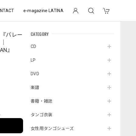
NTACT
e-magazine LATINA
CATEGORY
ロ『バレー
』｜
CD
TAN』
LP
DVD
楽譜
書籍・雑誌
タンゴ衣装
e
女性用タンゴシューズ