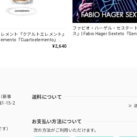
ファビオ・ハーゲル・セステー
ス』| Fabio Hager Sexteto『Ge
エレメント『クアルトエレメント』
（MUSAS-7022）_LLTAR_
lemento『Cuartoelemento』
ORDS-27）
¥2,640
送料について
（新事
-15-2
送
お支払い方法について
です）
次の方法がご利用いただけます。