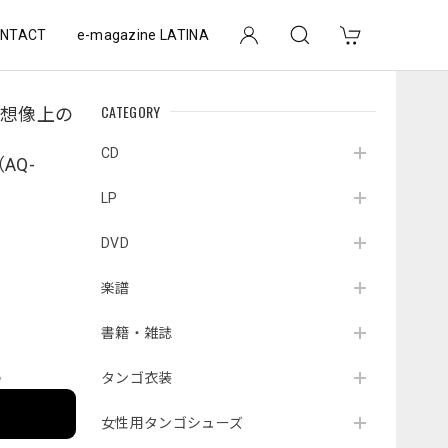
NTACT
e-magazine LATINA
CATEGORY
『想像上の
CD
（AQ-
LP
DVD
楽譜
書籍・雑誌
タンゴ衣装
e
女性用タンゴシューズ