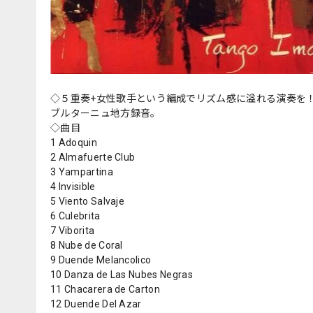
◇５重奏+女性歌手という編成でリズム感に溢れる演奏を！
ブルターニュ地方録音。
◇曲目
1 Adoquin
2 Almafuerte Club
3 Yampartina
4 Invisible
5 Viento Salvaje
6 Culebrita
7 Viborita
8 Nube de Coral
9 Duende Melancolico
10 Danza de Las Nubes Negras
11 Chacarera de Carton
12 Duende Del Azar