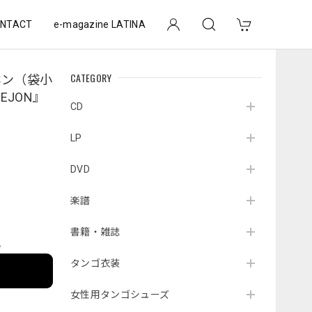
NTACT
e-magazine LATINA
CATEGORY
ホン（袋小
LEJON』
CD
LP
DVD
楽譜
書籍・雑誌
e
タンゴ衣装
女性用タンゴシューズ