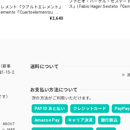
ファビオ・ハーゲル・セステー
ス』| Fabio Hager Sexteto『Ge
エレメント『クアルトエレメント』
（MUSAS-7022）_LLTAR_
lemento『Cuartoelemento』
ORDS-27）
¥2,640
送料について
（新事
-15-2
送
お支払い方法について
です）
次の方法がご利用いただけます。
PAY ID あと払い
クレジットカード
PayPay
Amazon Pay
キャリア決済
銀行振込
ABOUT
MAP