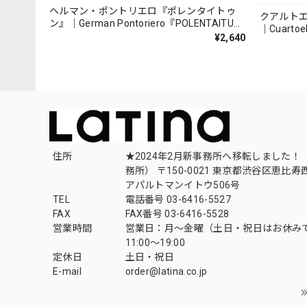
ヘルマン・ポントリエロ『ポレンタイトゥ
クアルト
ン』｜German Pontoriero『POLENTAITUM
｜Cuartoe
Milongas de la Ribera』
¥2,640
（007REC
住所
★2024年2月新事務所へ移転しました！ 
務所） 〒150-0021 東京都渋谷区恵比寿西1
アパルトマンイトウ506号
TEL
電話番号 03-6416-5527
FAX
FAX番号 03-6416-5528
営業時間
営業日：月〜金曜（土日・祝日はお休み
11:00〜19:00
定休日
土日・祝日
E-mail
order@latina.co.jp