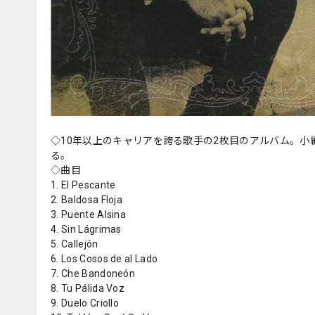
◇10年以上のキャリアを誇る歌手の2枚目のアルバム。
る。
◇曲目
1. El Pescante
2. Baldosa Floja
3. Puente Alsina
4. Sin Lágrimas
5. Callejón
6. Los Cosos de al Lado
7. Che Bandoneón
8. Tu Pálida Voz
9. Duelo Criollo