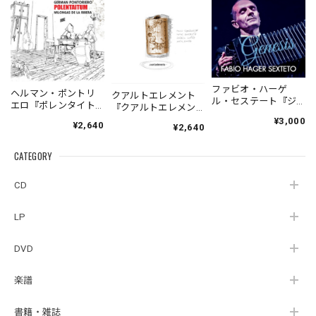
ファビオ・ハーゲ
ヘルマン・ポントリ
クアルトエレメント
ル・セステート『ジ
エロ『ポレンタイト
『クアルトエレメン
ェネシス』| Fabio
ゥン』｜German
ト』｜
¥3,000
¥2,640
Hager
¥2,640
Pontoriero『POLENT
Cuartoelemento『Cu
Sexteto『Genesis』
AITUM Milongas de
artoelemento』
（MUSAS-7022）
la Ribera』
CATEGORY
（007RECORDS-27）
_LLTAR_
CD
LP
DVD
楽譜
書籍・雑誌