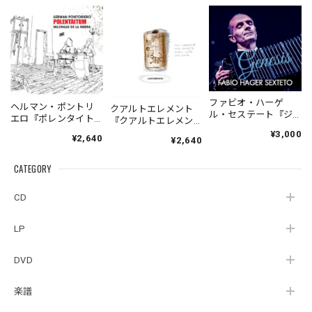
ファビオ・ハーゲ
ヘルマン・ポントリ
クアルトエレメント
ル・セステート『ジ
エロ『ポレンタイト
『クアルトエレメン
ェネシス』| Fabio
ゥン』｜German
ト』｜
¥3,000
¥2,640
Hager
¥2,640
Pontoriero『POLENT
Cuartoelemento『Cu
Sexteto『Genesis』
AITUM Milongas de
artoelemento』
（MUSAS-7022）
la Ribera』
CATEGORY
（007RECORDS-27）
_LLTAR_
CD
LP
DVD
楽譜