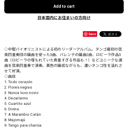
Add to cart
日本国内にお住まいの方向け
Save
◇中堅バイオリニストによる初のリーダーアルバム。タンゴ最初の弦
楽四重奏団の編曲を使った3曲、バレンテの編曲2曲、ロビーラ作品3
曲（ロビーラの埋もれていた貴重すぎる作品も！）などユニークな選
曲を弦楽四重奏で演奏。異色の編成ながらも、濃いタンゴ性を溢れさ
せて好演。
◇曲目
1. Todo corazón
2. Flores negras
3. Nunca tuvo novio
4. Decarísimo
5. Cuartito azul
6. Divina
7. A Marambio Catán
8. Majomajú
9. Tango para charrúa