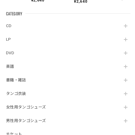
¥2,640
Hager
¥2,640
Pontoriero『POLENT
Cuartoelemento『Cu
Sexteto『Genesis』
AITUM Milongas de
artoelemento』
（MUSAS-7022）
la Ribera』
CATEGORY
（007RECORDS-27）
_LLTAR_
CD
LP
DVD
楽譜
書籍・雑誌
タンゴ衣装
女性用タンゴシューズ
男性用タンゴシューズ
チケット