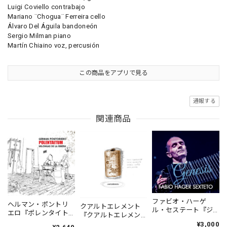
Luigi Coviello contrabajo
Mariano ¨Chogua¨ Ferreira cello
Álvaro Del Águila bandoneón
Sergio Milman piano
Martín Chiaino voz, percusión
この商品をアプリで見る
通報する
関連商品
ファビオ・ハーゲ
ヘルマン・ポントリ
クアルトエレメント
ル・セステート『ジ
エロ『ポレンタイト
『クアルトエレメン
ェネシス』| Fabio
ゥン』｜German
ト』｜
¥3,000