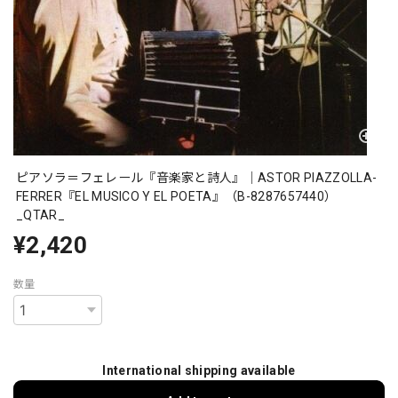
ピアソラ＝フェレール『音楽家と詩人』｜ASTOR PIAZZOLLA-
FERRER『EL MUSICO Y EL POETA』（B-8287657440）
_QTAR_
¥2,420
数量
International shipping available