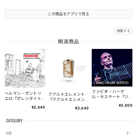
この商品をアプリで見る
通報する
関連商品
ファビオ・ハーゲ
ヘルマン・ポントリ
クアルトエレメント
ル・セステート『ジ
エロ『ポレンタイト
『クアルトエレメン
ェネシス』| Fabio
ゥン』｜German
ト』｜
¥3,000
¥2,640
Hager
¥2,640
Pontoriero『POLENT
Cuartoelemento『Cu
Sexteto『Genesis』
AITUM Milongas de
artoelemento』
（MUSAS-7022）
la Ribera』
CATEGORY
（007RECORDS-27）
_LLTAR_
CD