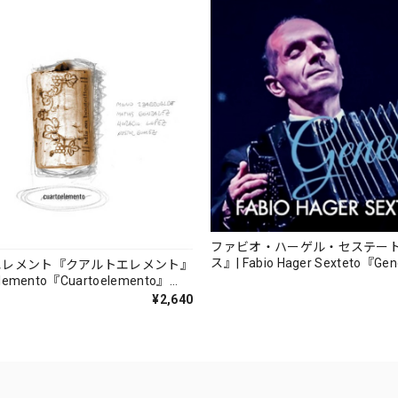
ファビオ・ハーゲル・セステー
ス』| Fabio Hager Sexteto『Ge
エレメント『クアルトエレメント』
（MUSAS-7022）_LLTAR_
lemento『Cuartoelemento』
ORDS-27）
¥2,640