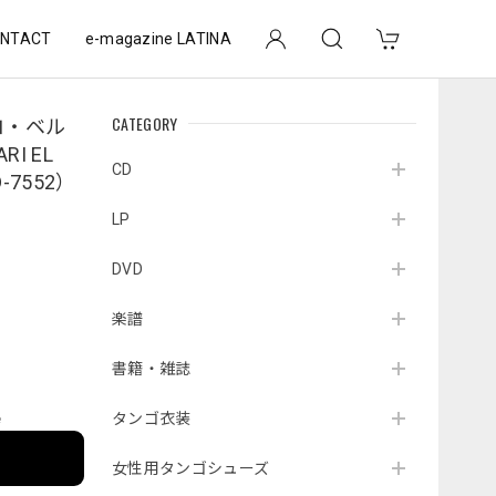
NTACT
e-magazine LATINA
CATEGORY
ロ・ベル
I EL
CD
D-7552）
LP
DVD
楽譜
書籍・雑誌
タンゴ衣装
e
女性用タンゴシューズ