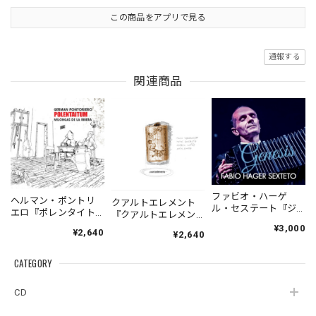
この商品をアプリで見る
通報する
関連商品
ファビオ・ハーゲ
ヘルマン・ポントリ
クアルトエレメント
ル・セステート『ジ
エロ『ポレンタイト
『クアルトエレメン
ェネシス』| Fabio
ゥン』｜German
ト』｜
¥3,000
¥2,640
Hager
¥2,640
Pontoriero『POLENT
Cuartoelemento『Cu
Sexteto『Genesis』
AITUM Milongas de
artoelemento』
（MUSAS-7022）
la Ribera』
CATEGORY
（007RECORDS-27）
_LLTAR_
CD