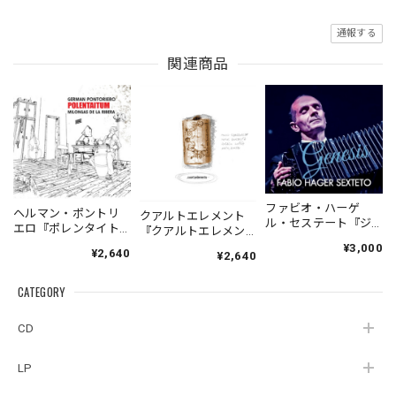
通報する
関連商品
ファビオ・ハーゲ
ヘルマン・ポントリ
クアルトエレメント
ル・セステート『ジ
エロ『ポレンタイト
『クアルトエレメン
ェネシス』| Fabio
ゥン』｜German
ト』｜
¥3,000
¥2,640
Hager
¥2,640
Pontoriero『POLENT
Cuartoelemento『Cu
Sexteto『Genesis』
AITUM Milongas de
artoelemento』
（MUSAS-7022）
la Ribera』
CATEGORY
（007RECORDS-27）
_LLTAR_
CD
LP