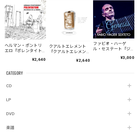
ファビオ・ハーゲ
ヘルマン・ポントリ
クアルトエレメント
ル・セステート『ジ
エロ『ポレンタイト
『クアルトエレメン
ェネシス』| Fabio
ゥン』｜German
ト』｜
¥3,000
¥2,640
Hager
¥2,640
Pontoriero『POLENT
Cuartoelemento『Cu
Sexteto『Genesis』
AITUM Milongas de
artoelemento』
（MUSAS-7022）
la Ribera』
CATEGORY
（007RECORDS-27）
_LLTAR_
CD
LP
DVD
楽譜