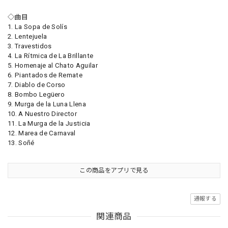
◇曲目
1. La Sopa de Solís
2. Lentejuela
3. Travestidos
4. La Rítmica de La Brillante
5. Homenaje al Chato Aguilar
6. Piantados de Remate
7. Diablo de Corso
8. Bombo Legüero
9. Murga de la Luna Llena
10. A Nuestro Director
11. La Murga de la Justicia
12. Marea de Carnaval
13. Soñé
この商品をアプリで見る
通報する
関連商品