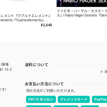
ファビオ・ハーゲル・セステー
ス』| Fabio Hager Sexteto『Ge
エレメント『クアルトエレメント』
（MUSAS-7022）_LLTAR_
lemento『Cuartoelemento』
ORDS-27）
¥2,640
送料について
（新事
-15-2
送
お支払い方法について
です）
次の方法がご利用いただけます。
PAY ID あと払い
クレジットカード
PayPay