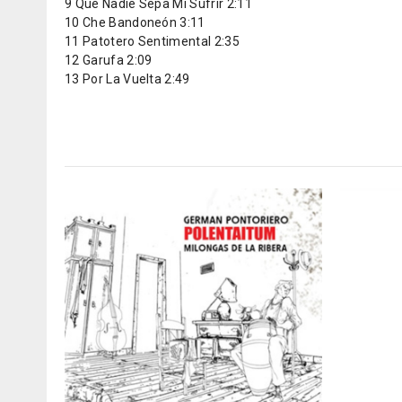
9 Que Nadie Sepa Mi Sufrir 2:11
10 Che Bandoneón 3:11
11 Patotero Sentimental 2:35
12 Garufa 2:09
13 Por La Vuelta 2:49