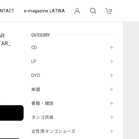
NTACT
e-magazine LATINA
CATEGORY
R
TAR_
CD
LP
DVD
楽譜
e
書籍・雑誌
タンゴ衣装
女性用タンゴシューズ