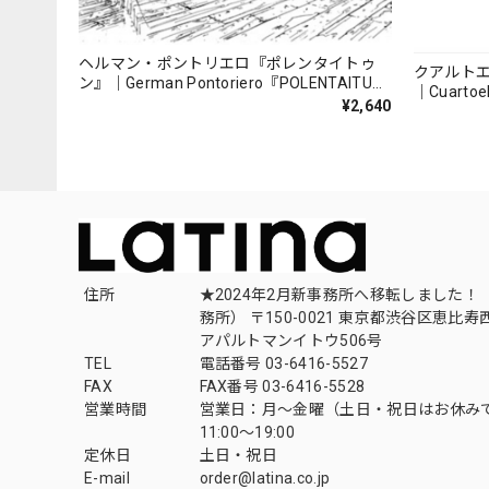
ヘルマン・ポントリエロ『ポレンタイトゥ
クアルト
ン』｜German Pontoriero『POLENTAITUM
｜Cuartoe
Milongas de la Ribera』
¥2,640
（007REC
住所
★2024年2月新事務所へ移転しました！ 
務所） 〒150-0021 東京都渋谷区恵比寿西1
アパルトマンイトウ506号
TEL
電話番号 03-6416-5527
FAX
FAX番号 03-6416-5528
営業時間
営業日：月〜金曜（土日・祝日はお休み
11:00〜19:00
定休日
土日・祝日
E-mail
order@latina.co.jp