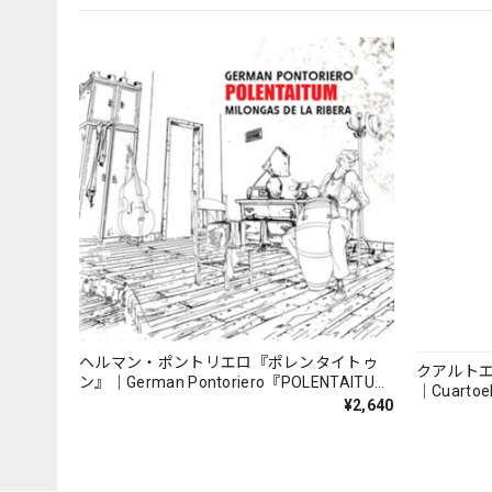
ヘルマン・ポントリエロ『ポレンタイトゥ
クアルト
ン』｜German Pontoriero『POLENTAITUM
｜Cuartoe
Milongas de la Ribera』
¥2,640
（007REC