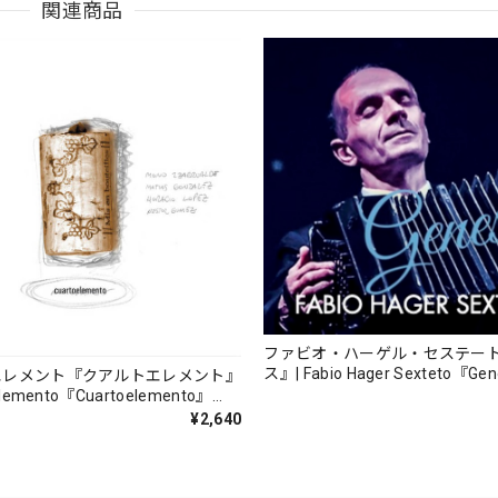
関連商品
ファビオ・ハーゲル・セステー
ス』| Fabio Hager Sexteto『Ge
エレメント『クアルトエレメント』
（MUSAS-7022）_LLTAR_
lemento『Cuartoelemento』
ORDS-27）
¥2,640