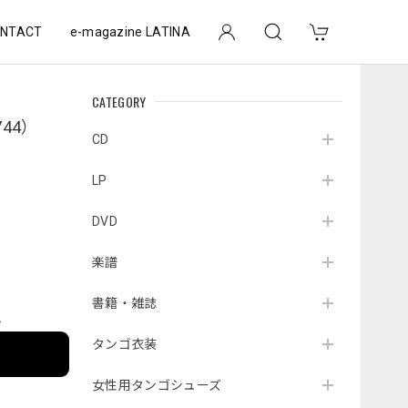
NTACT
e-magazine LATINA
CATEGORY
744）
CD
LP
DVD
楽譜
書籍・雑誌
e
タンゴ衣装
女性用タンゴシューズ