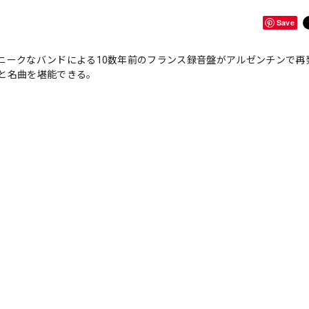
Save
ニークなバンドによる10数年前のフランス録音盤がアルゼンチンで再
と名曲を堪能できる。