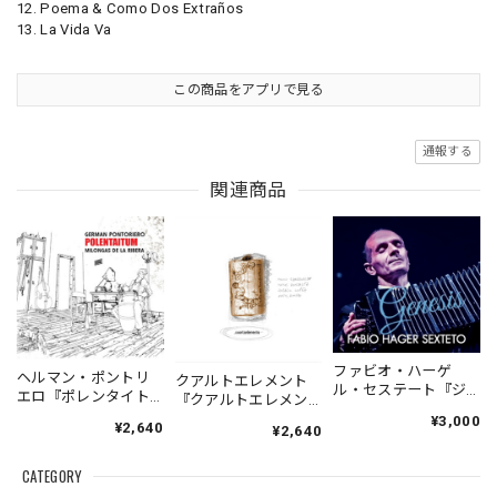
12. Poema & Como Dos Extraños
13. La Vida Va
この商品をアプリで見る
通報する
関連商品
ファビオ・ハーゲ
ヘルマン・ポントリ
クアルトエレメント
ル・セステート『ジ
エロ『ポレンタイト
『クアルトエレメン
ェネシス』| Fabio
ゥン』｜German
ト』｜
¥3,000
¥2,640
Hager
¥2,640
Pontoriero『POLENT
Cuartoelemento『Cu
Sexteto『Genesis』
AITUM Milongas de
artoelemento』
（MUSAS-7022）
la Ribera』
CATEGORY
（007RECORDS-27）
_LLTAR_