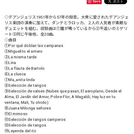
Save
◇デアンジェリス1951年から57年の録音。大衆に愛されたデアンジェ
リス楽団の演奏に加えて、ダンテとラロッカ、２人の人気者が素敵な
デュエットを組む。収録曲は①鐘が鳴っているから②牛追いのミゲリ
ート③同じ午後他、全20曲。
◇曲目
①Por qué doblan las campanas
②Miguelito el arriero
③La misma tarde
④Lina
⑤La flauta de Bartolo
⑥La clueca
⑦Ma_anita linda
⑧Selección de tangos
⑨Selección de valses (Nubes que pasan, El aeroplano, Desde el
Alma, El Jardín del Amor, Pobre Flor, A Magaldi, Hay luz en tu
ventana, Mali, Tu olvido)
⑩Juana Milonga señores
⑪El mimoso
⑫Selección de tangos camperos
⑬Selección de tangos
⑭Leyenda del río