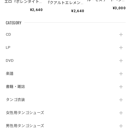
エロ『ポレンタイト
『クアルトエレメン
ェネシス』| Fabio
ゥン』｜German
ト』｜
¥3,000
¥2,640
Hager
¥2,640
Pontoriero『POLENT
Cuartoelemento『Cu
Sexteto『Genesis』
AITUM Milongas de
artoelemento』
（MUSAS-7022）
la Ribera』
CATEGORY
（007RECORDS-27）
_LLTAR_
CD
LP
DVD
楽譜
書籍・雑誌
タンゴ衣装
女性用タンゴシューズ
男性用タンゴシューズ