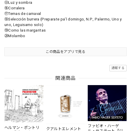
⑮Luz y sombra
⑯Corralera
⑰Temas de carnaval
⑱Selección burrera (Preparate pa’l domingo, N.P., Palermo, Uno y
uno, Leguisamo solo)
⑲Como las margaritas
⑳Molambo
この商品をアプリで見る
通報する
関連商品
ファビオ・ハーゲ
ヘルマン・ポントリ
クアルトエレメント
ル・セステート『ジ