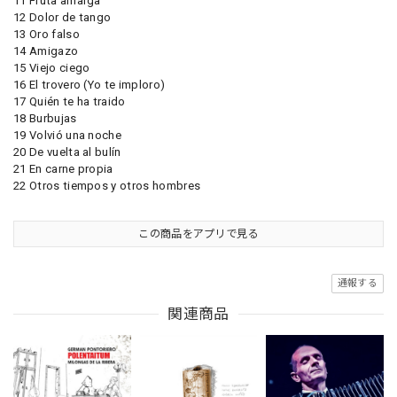
11 Fruta amarga
12 Dolor de tango
13 Oro falso
14 Amigazo
15 Viejo ciego
16 El trovero (Yo te imploro)
17 Quién te ha traido
18 Burbujas
19 Volvió una noche
20 De vuelta al bulín
21 En carne propia
22 Otros tiempos y otros hombres
この商品をアプリで見る
通報する
関連商品