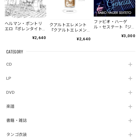
ファビオ・ハーゲ
ヘルマン・ポントリ
クアルトエレメント
ル・セステート『ジ
エロ『ポレンタイト
『クアルトエレメン
ェネシス』| Fabio
ゥン』｜German
ト』｜
¥3,000
¥2,640
Hager
¥2,640
Pontoriero『POLENT
Cuartoelemento『Cu
Sexteto『Genesis』
AITUM Milongas de
artoelemento』
（MUSAS-7022）
la Ribera』
CATEGORY
（007RECORDS-27）
_LLTAR_
CD
LP
DVD
楽譜
書籍・雑誌
タンゴ衣装