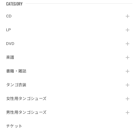
（MUSAS-7022）
la Ribera』
CATEGORY
（007RECORDS-27）
_LLTAR_
CD
LP
DVD
楽譜
書籍・雑誌
タンゴ衣装
女性用タンゴシューズ
男性用タンゴシューズ
チケット