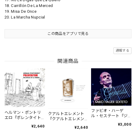
18. Carrillón De La Merced
19. Misa De Once
20. La Marcha Nupcial
この商品をアプリで見る
通報する
関連商品
ファビオ・ハーゲ
ヘルマン・ポントリ
クアルトエレメント
ル・セステート『ジ
エロ『ポレンタイト
『クアルトエレメン
ェネシス』| Fabio
ゥン』｜German
ト』｜
¥3,000
¥2,640
Hager
¥2,640
Pontoriero『POLENT
Cuartoelemento『Cu
Sexteto『Genesis』
AITUM Milongas de
artoelemento』