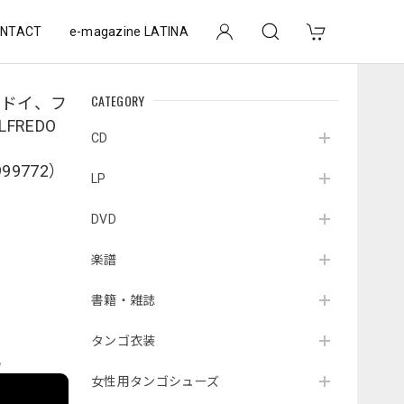
NTACT
e-magazine LATINA
CATEGORY
ゴドイ、フ
FREDO
CD
999772）
LP
DVD
楽譜
書籍・雑誌
タンゴ衣装
e
女性用タンゴシューズ