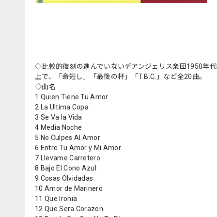
◇比較的復刻の進んでいないデアンジェリス楽団1950年
上で、「命短し」「最後の杯」「T.B.C.」など全20曲。
◇曲名
1 Quien Tiene Tu Amor
2 La Ultima Copa
3 Se Va la Vida
4 Media Noche
5 No Culpes Al Amor
6 Entre Tu Amor y Mi Amor
7 Llevame Carretero
8 Bajo El Cono Azul
9 Cosas Olvidadas
10 Amor de Marinero
11 Que Ironia
12 Que Sera Corazon