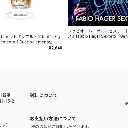
ファビオ・ハーゲル・セステー
ス』| Fabio Hager Sexteto『Ge
エレメント『クアルトエレメント』
（MUSAS-7022）_LLTAR_
lemento『Cuartoelemento』
ORDS-27）
¥2,640
送料について
（新事
-15-2
送
お支払い方法について
です）
次の方法がご利用いただけます。