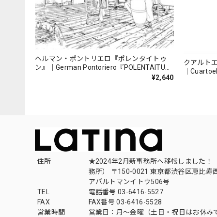
ヘルマン・ポントリエロ『ポレンタイトゥ
クアルト
ン』｜German Pontoriero『POLENTAITUM
｜Cuartoe
Milongas de la Ribera』
¥2,640
（007REC
住所
★2024年2月新事務所へ移転しました！ 
務所） 〒150-0021 東京都渋谷区恵比寿西1
アパルトマンイトウ506号
TEL
電話番号 03-6416-5527
FAX
FAX番号 03-6416-5528
営業時間
営業日：月〜金曜（土日・祝日はお休み