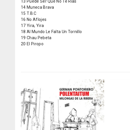
13 Puede Ser Que No Te Rias
14 Muneca Brava
15 T.B.C
16 No Aflojes
17 Yira, Yira
18 Al Mundo Le Falta Un Tornillo
19 Chau Pebeta
20 El Piropo