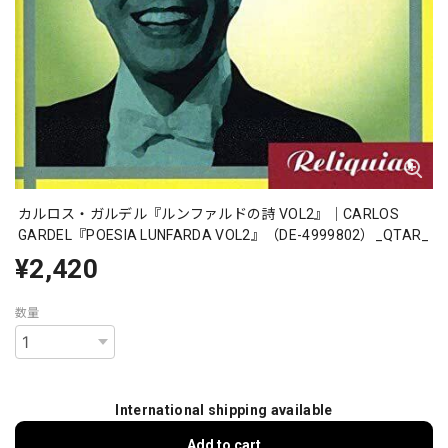
カルロス・ガルデル『ルンファルドの詩 VOL2』｜CARLOS
GARDEL『POESIA LUNFARDA VOL2』（DE-4999802）_QTAR_
¥2,420
数量
International shipping available
Add to cart