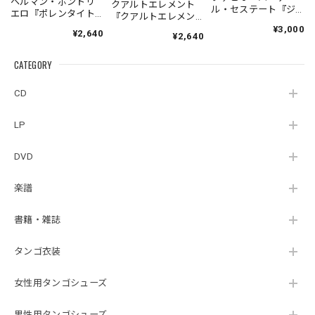
ヘルマン・ポントリ
クアルトエレメント
ル・セステート『ジ
エロ『ポレンタイト
『クアルトエレメン
ェネシス』| Fabio
ゥン』｜German
ト』｜
¥3,000
¥2,640
Hager
¥2,640
Pontoriero『POLENT
Cuartoelemento『Cu
Sexteto『Genesis』
AITUM Milongas de
artoelemento』
（MUSAS-7022）
la Ribera』
CATEGORY
（007RECORDS-27）
_LLTAR_
CD
LP
DVD
楽譜
書籍・雑誌
タンゴ衣装
女性用タンゴシューズ
男性用タンゴシューズ