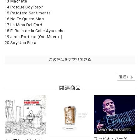
13 Machete
14 Porque Soy Reo?
15 Patotero Sentimental
16 No Te Quiero Mas
17 La Mina Del Ford
18 El Bulin de la Calle Ayacucho
19 Jiron Porteno (Oro Muerto)
20 Soy Una Fiera
この商品をアプリで見る
通報する
関連商品
ファビオ・ハーゲ