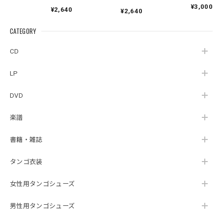
ェネシス』| Fabio
ゥン』｜German
ト』｜
¥3,000
¥2,640
Hager
¥2,640
Pontoriero『POLENT
Cuartoelemento『Cu
Sexteto『Genesis』
AITUM Milongas de
artoelemento』
（MUSAS-7022）
la Ribera』
CATEGORY
（007RECORDS-27）
_LLTAR_
CD
LP
DVD
楽譜
書籍・雑誌
タンゴ衣装
女性用タンゴシューズ
男性用タンゴシューズ